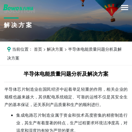
SOLUTION
解决方案
当前位置：
首页
>
解决方案
> 半导体电能质量问题分析及解
决方案
半导体电能质量问题分析及解决方案
半导体芯片制造业在国民经济中起着举足轻重的作用，相关企业的
规模也越来越大，其供配电系统稳定、可靠的运维不仅是其安全生
产的基本保证，还关系到产品质量和生产的顺利进行。
集成电路芯片制造业属于资金和技术高度密集的精密制造行
业，其生产有着显著的特点，生产过程要求环境洁净度高，对
温度和湿度均有较为严苛的要求。