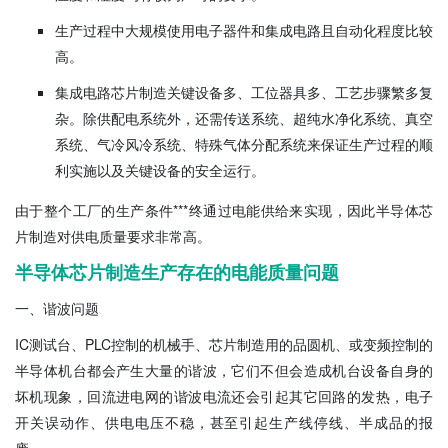
生产过程中大规模使用电子器件和集成电路且自动化程度比较
高。
集成电路芯片制造关键设备多、工位器具多、工艺步骤繁多复
杂。除供配电系统外，还需传送系统、超纯水净化系统、真空
系统、气冷风冷系统、特殊气体分配系统来保证生产过程的顺
利实施以及关键设备的安全运行。
由于整个工厂的生产条件***终通过电能供给来实现，因此半导体芯
片制造对供电质量要求非常高。
半导体芯片制造生产存在的电能质量问题
一、
谐波问题
IC测试台、PLC控制的机械手、芯片制造用的品圆机、或变频控制的
半导体机台都会产生大量的谐波，它们不但会造成机台设备自身的
坏机现象，回流进电网的谐波电流还会引起其它回路的发热，电子
开关误动作、供电电压不稳，甚至引起生产线停线、半成品的报
废。