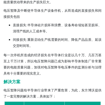
能质量扰动带来的生产损失巨大。
电压暂降及中断使半导体生产设备停机，从而造成的直接损失和间
接损失包括
直接损失:半导体硅片损坏和浪费、设备寿命缩短甚至损坏、
清理产线的人工成本等。
间接损失:重新启动生产线需要的时间、降低产品品质、延误
交货时间等。
每一次停机所造成的经济损失在半导体行业是以几十万、几百万甚
至上千万计算，所以电压暂降问题已成为影响半导体制造厂非常重
要的电能质量问题，加强对电压暂降等电压事件的监测分析与治理
具有十分重要的现实意义。
解决方案
电压暂降问题给半导体行业带来了严重危害，为此，东方博沃提供
了一套完整的解决方案，具体如下：