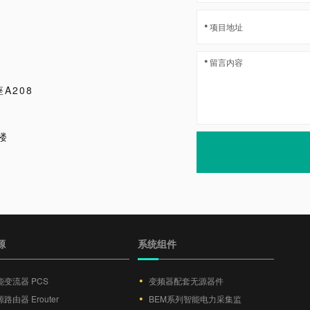
A208
楼
源
系统组件
能变流器 PCS
变频器配套无源器件
路由器 Erouter
BEM系列智能电力采集监