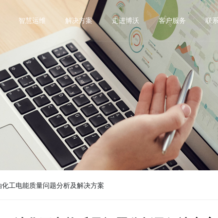
智慧运维
解决方案
走进博沃
客户服务
联
源
系统组件
半导体
数据中心
光伏
钢铁冶金
石油化工
市政
流器 PCS
变频器配套无源器件
水处理
制造
轨道交通
器 Erouter
BEM系列智能电力采集监控
销售网络
下载中心
荣誉资质
调试服务
医院
LC补偿单元 DF-DTC DF-DTL
监控终端
电容器投切装置
油化工电能质量问题分析及解决方案