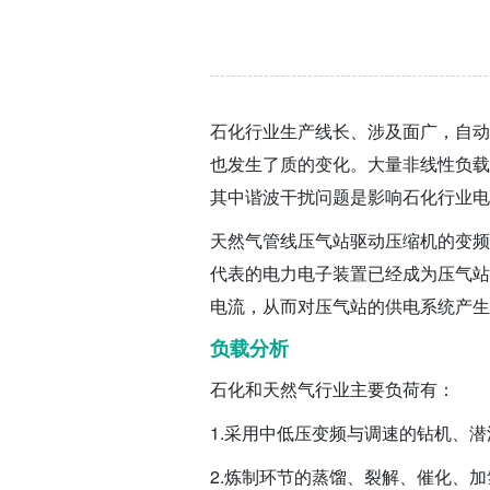
高压静止无功发生器 SVG
高压混合补偿滤波装置 SVG+HFC
变频器电压恢复器 DC-BANK/VFDVR
石化行业生产线长、涉及面广，自动
也发生了质的变化。大量非线性负载
不平衡治理装置 SPC
其中谐波干扰问题是影响石化行业电
调压型高压自动补偿装置 VKC
天然气管线压气站驱动压缩机的变频
其他电能质量产品
代表的电力电子装置已经成为压气站
电流，从而对压气站的供电系统产生
负载分析
石化和天然气行业主要负荷有：
1.采用中低压变频与调速的钻机、
2.炼制环节的蒸馏、裂解、催化、加