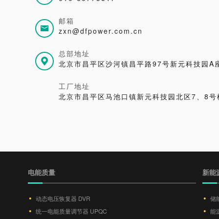
邮箱
zxn@dfpower.com.cn
总部地址
北京市昌平区沙河镇昌平路97号新元科技园A座
工厂地址
北京市昌平区马池口镇新元科技园北区7、8号
电能质量
新能
动态电压恢复器 DVR
储
统一电能质量调节器 UPQC
能源