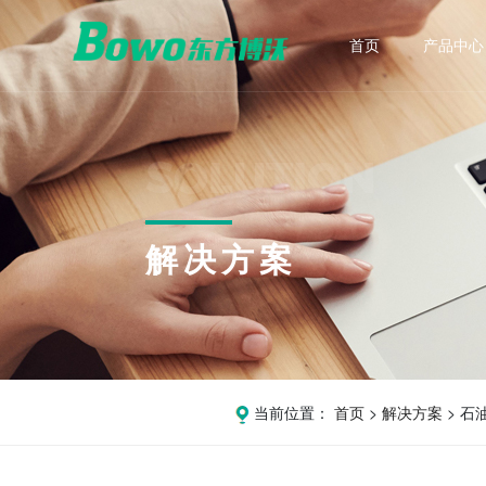
首页
产品中心
电能质量
新能
SOLUTION
动态电压恢复器 DVR
储能变
统一电能质量调节器 UPQC
能源路由
公司简介
技术支持
解决方案
智能柔性降损调压装置 UPQC
有源滤波器 APF
静止无功发生器 SVG
低压动态无功补偿装置 TSF
当前位置：
首页
>
解决方案
> 石
混合型补偿滤波装置 TAPF/TSVG
高压无功补偿装置 HFC